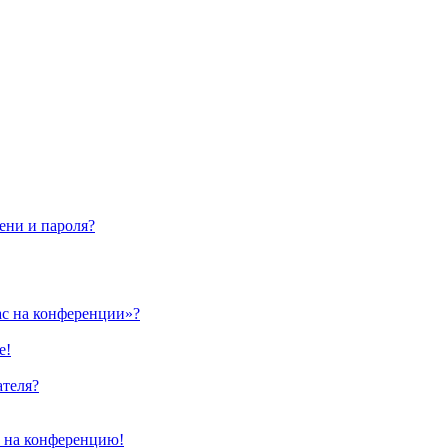
ени и пароля?
ас на конференции»?
е!
ателя?
и на конференцию!