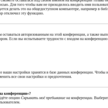
ы сможете оставаться под своим именем на конференции только н
писью. Для того чтобы вам не приходилось вводить имя пользова
тся делать это на общедоступном компьютере, например в библи
тор отключил эту функцию.
вам оставаться авторизованным на этой конференции, а также в
ром. Если вы испытываете трудности с входом на конференцию 
се ваши настройки хранятся в базе данных конференции. Чтобы 
менить все свои настройки и предпочтения.
 на конференции»?
айдёте опцию
Скрывать моё пребывание на конференции
. Выбери
льзователем.