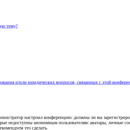
ную тему?
зования и/или юридических вопросов, связанных с этой конфере
администратор настроил конференцию: должны ли вы зарегистриро
рые недоступны анонимным пользователям: аватары, личные сообщ
екомендуем это сделать.