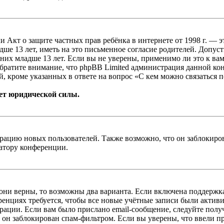
, или Акт о защите частных прав ребёнка в интернете от 1998 г.
е 13 лет, иметь на это письменное согласие родителей. Допус
х младше 13 лет. Если вы не уверены, применимо ли это к вам
Обратите внимание, что phpBB Limited администрация данной к
, кроме указанных в ответе на вопрос «С кем можно связаться 
ет юридической силы.
цию новых пользователей. Также возможно, что он заблокирова
ратору конференции.
 они верны, то возможны два варианта. Если включена поддержка
енциях требуется, чтобы все новые учётные записи были актив
трации. Если вам было прислано email-сообщение, следуйте пол
 он заблокирован спам-фильтром. Если вы уверены, что ввели пр