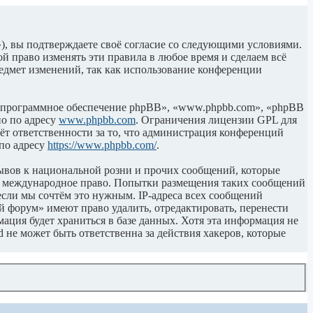
), вы подтверждаете своё согласие со следующими условиями.
й право изменять эти правила в любое время и сделаем всё
редмет изменений, так как использование конференции
«программное обеспечение phpBB», «www.phpbb.com», «phpBB
но по адресу
www.phpbb.com
. Ограничения лицензии GPL для
ёт ответственности за то, что администрация конференций
 по адресу
https://www.phpbb.com/
.
ывов к национальной розни и прочих сообщений, которые
ли международное право. Попытки размещения таких сообщений
если мы сочтём это нужным. IP-адреса всех сообщений
 форум» имеют право удалить, отредактировать, перенести
ация будет храниться в базе данных. Хотя эта информация не
не может быть ответственна за действия хакеров, которые