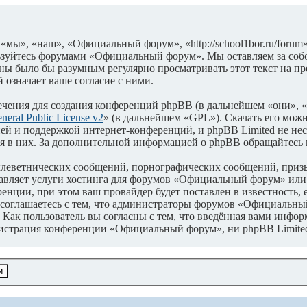
ы», «наш», «Официальный форум», «http://school1bor.ru/forum»
льзуйтесь форумами «Официальный форум». Мы оставляем за собо
оны было бы разумным регулярно просматривать этот текст на п
означает ваше согласие с ними.
чения для создания конференций phpBB (в дальнейшем «они», 
eral Public License v2
» (в дальнейшем «GPL»). Скачать его мож
ей и поддержкой интернет-конференций, и phpBB Limited не нес
ия в них. За дополнительной информацией о phpBB обращайтесь
клеветнических сообщений, порнографических сообщений, приз
ставляет услуги хостинга для форумов «Официальный форум» и
нции, при этом ваш провайдер будет поставлен в известность, 
соглашаетесь с тем, что администраторы форумов «Официальный
Как пользователь вы согласны с тем, что введённая вами информ
нистрация конференции «Официальный форум», ни phpBB Limited 