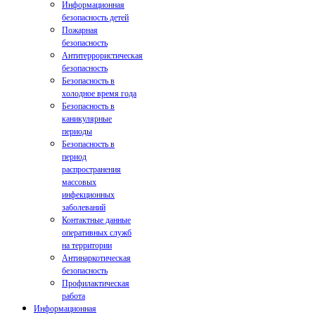
Информационная
безопасность детей
Пожарная
безопасность
Антитеррористическая
безопасность
Безопасность в
холодное время года
Безопасность в
каникулярные
периоды
Безопасность в
период
распространения
массовых
инфекционных
заболеваний
Контактные данные
оперативных служб
на территории
Антинаркотическая
безопасность
Профилактическая
работа
Информационная