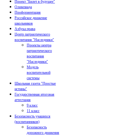
Проект "Билет в будущее"
Олимпиада
Профориентация
Российское движение
школьников
Азбука права
Центр патриотического
воспитания "Наследники"
Проекты центра
патриотического
воспитания
"Наследники"
Модель
воспитательной
системы
Школьная газета "Простые
истины"
Государственная итоговая
аттестация
9 класс
11 класс
Безопасность учащихся
(воспитанников)
Безопасность
дорожного движения