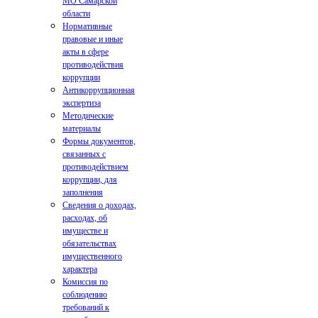
МО Самарской
области
Нормативные
правовые и иные
акты в сфере
противодействия
коррупции
Антикоррупционная
экспертиза
Методические
материалы
Формы документов,
связанных с
противодействием
коррупции, для
заполнения
Сведения о доходах,
расходах, об
имуществе и
обязательствах
имущественного
характера
Комиссия по
соблюдению
требований к