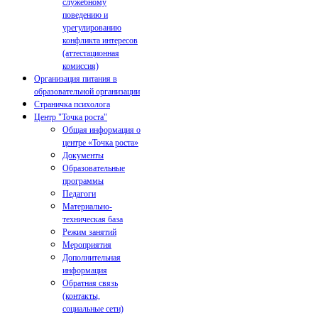
служебному
поведению и
урегулированию
конфликта интересов
(аттестационная
комиссия)
Организация питания в
образовательной организации
Страничка психолога
Центр "Точка роста"
Общая информация о
центре «Точка роста»
Документы
Образовательные
программы
Педагоги
Материально-
техническая база
Режим занятий
Мероприятия
Дополнительная
информация
Обратная связь
(контакты,
социальные сети)