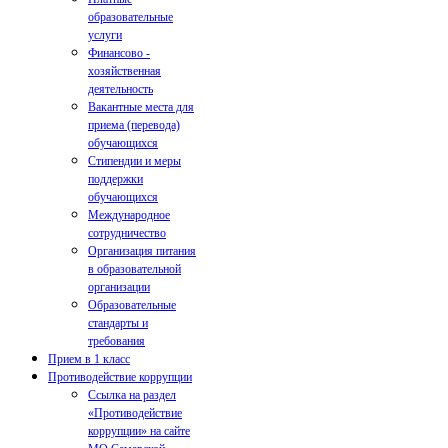
образовательные
услуги
Финансово -
хозяйственная
деятельность
Вакантные места для
приема (перевода)
обучающихся
Стипендии и меры
поддержки
обучающихся
Международное
сотрудничество
Организация питания
в образовательной
организации
Образовательные
стандарты и
требования
Прием в 1 класс
Противодействие коррупции
Ссылка на раздел
«Противодействие
коррупции» на сайте