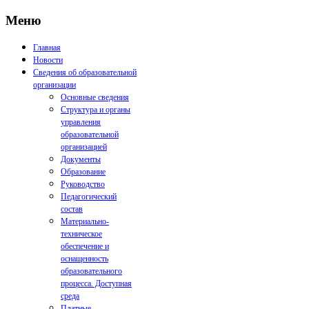
Меню
Главная
Новости
Сведения об образовательной
организации
Основные сведения
Структура и органы
управления
образовательной
организацией
Документы
Образование
Руководство
Педагогический
состав
Материально-
техническое
обеспечение и
оснащенность
образовательного
процесса. Доступная
среда
Платные