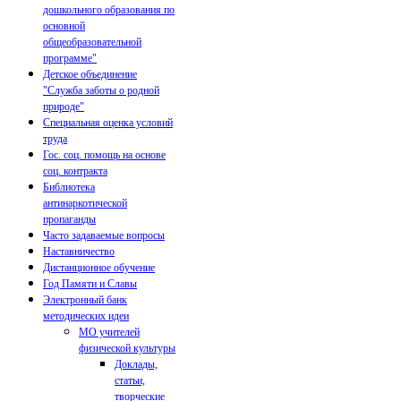
дошкольного образования по
основной
общеобразовательной
программе"
Детское объединение
"Служба заботы о родной
природе"
Специальная оценка условий
труда
Гос. соц. помощь на основе
соц. контракта
Библиотека
антинаркотической
пропаганды
Часто задаваемые вопросы
Наставничество
Дистанционное обучение
Год Памяти и Славы
Электронный банк
методических идеи
МО учителей
физической культуры
Доклады,
статьи,
творческие