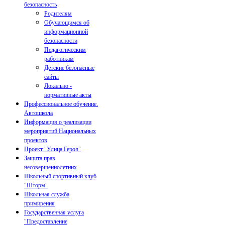
безопасность
Родителям
Обучающимся об
информационной
безопасности
Педагогическим
работникам
Детские безопасные
сайты
Локально -
нормативные акты
Профессиональное обучение.
Автошкола
Информация о реализации
мероприятий Национальных
проектов
Проект "Улица Героя"
Защита прав
несовершеннолетних
Школьный спортивный клуб
"Шторм"
Школьная служба
примирения
Государственная услуга
"Предоставление